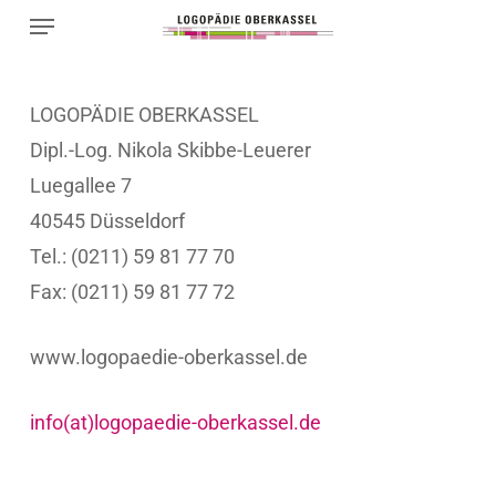
Menu
Skip
to
main
LOGOPÄDIE OBERKASSEL
content
Dipl.-Log. Nikola Skibbe-Leuerer
Luegallee 7
40545 Düsseldorf
Tel.: (0211) 59 81 77 70
Fax: (0211) 59 81 77 72
www.logopaedie-oberkassel.de
info(at)logopaedie-oberkassel.de