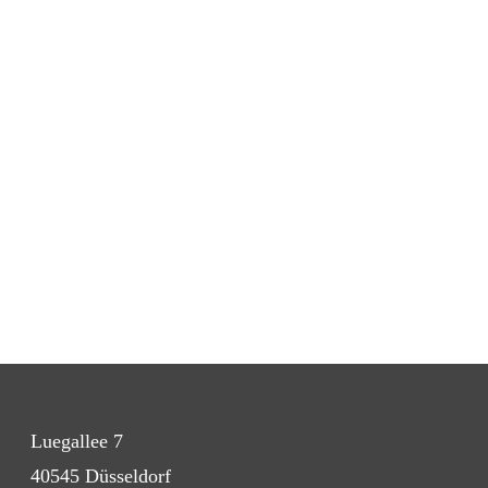
Vereinbaren Sie einen
Termin
Luegallee 7
40545 Düsseldorf