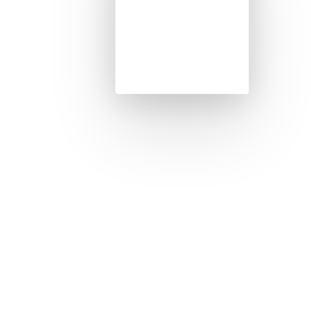
Seit über 18 Jahren steht unser engagiertes Team aus
staatlich anerkannten Logopäd:innen Patientinnen und
Patienten in Düsseldorf kompetent zur Seite.
Wir behandeln mit Leidenschaft und Empathie –
individuell, ganzheitlich und wissenschaftlich